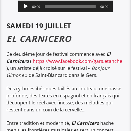
Lecteur
00:00
00:00
audio
SAMEDI 19 JUILLET
EL CARNICERO
Ce deuxième jour de festival commence avec
El
Carnicero
(
https://www.facebook.com/gars.etanche
), un artiste déjà croisé sur le festival «
Bonjour
Gimone
» de Saint-Blancard dans le Gers.
Des rythmes ibériques taillés au couteau, une basse
profonde, des textes en espagnol et en français qui
découpent le réel avec finesse, des mélodies qui
restent dans un coin de la cervelle…
Entre tradition et modernité,
El Carnicero
hache
menu les frontières musicales et sert un concert