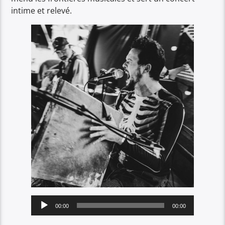
intime et relevé.
Lecteur
00:00
00:00
audio