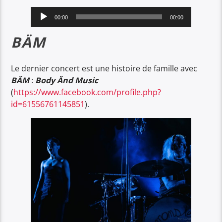
Lecteur
00:00
00:00
audio
BÄM
Le dernier concert est une histoire de famille avec
BÄM
:
Body Änd Music
(
https://www.facebook.com/profile.php?
id=61556761145851
).