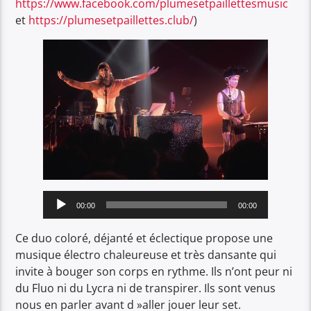
https://www.facebook.com/plumesetpaillettesmusic
et
https://plumesetpaillettes.club/
)
Lecteur
00:00
00:00
audio
Ce duo coloré, déjanté et éclectique propose une
musique électro chaleureuse et très dansante qui
invite à bouger son corps en rythme. Ils n’ont peur ni
du Fluo ni du Lycra ni de transpirer. Ils sont venus
nous en parler avant d »aller jouer leur set.