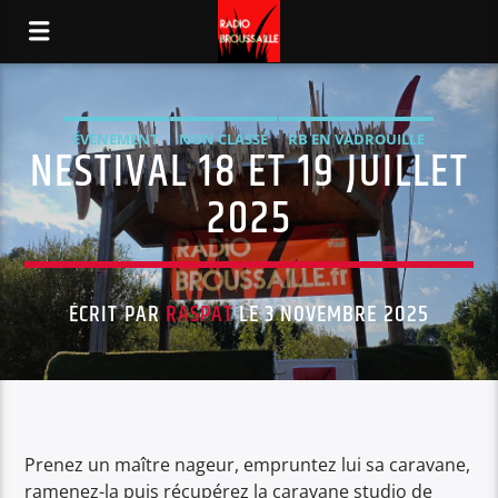
ÉVÈNEMENT
NON CLASSÉ
RB EN VADROUILLE
NESTIVAL 18 ET 19 JUILLET
2025
ÉCRIT PAR
RASPAT
LE 3 NOVEMBRE 2025
Prenez un maître nageur, empruntez lui sa caravane,
ramenez-la puis récupérez la caravane studio de