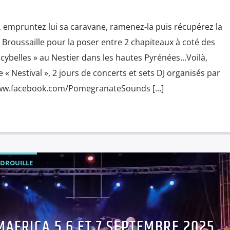
 empruntez lui sa caravane, ramenez-la puis récupérez la
Broussaille pour la poser entre 2 chapiteaux à coté des
 ocybelles » au Nestier dans les hautes Pyrénées…Voilà,
e « Nestival », 2 jours de concerts et sets DJ organisés par
www.facebook.com/PomegranateSounds […]
ADROUILLE
MAFRICA 5,6 ET 7 SEPTEMBRE 2025