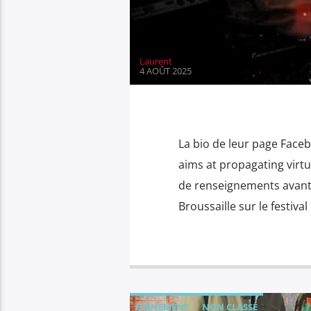
Laurent
4 AOÛT 2025
La bio de leur page Facebo
aims at propagating virtu
de renseignements avant 
Broussaille sur le festiv
ÉVÈNEMENT
NON CLASSÉ