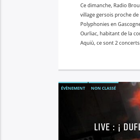
Ce dimanche, Radio Broussa
village gersois proche d
Polyphonies en Gascogne
Ourliac, habitant de la
Aquiù, ce sont 2 concerts
ÉVÈNEMENT
NON CLASSÉ
LIVE : ¡ D