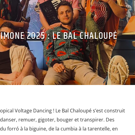
IMONE 2025 : LE BAL CHALOUPÉ
 Tropical Voltage Dancing ! Le Bal Chaloupé s’est construit
e danser, remuer, gigoter, bouger et transpirer. Des
u forró à la biguine, de la cumbia à la tarentelle, en