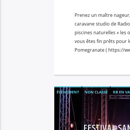
Prenez un maître nageur,
caravane studio de Radio 
piscines naturelles « les
vous êtes fin prêts pour l
Pomegranate ( https://
ÉVÈNEMENT
NON CLASSÉ
RB EN V
FESTIVAL SA