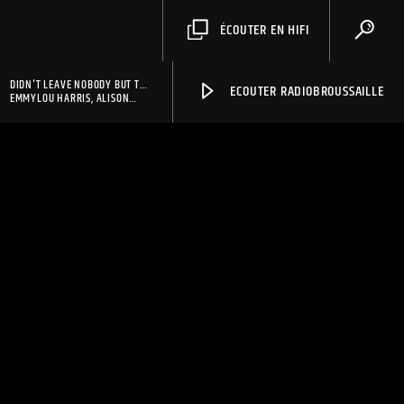
ÉCOUTER EN HIFI
DIDN'T LEAVE NOBODY BUT THE
ECOUTER RADIOBROUSSAILLE
BABY
EMMYLOU HARRIS, ALISON
KRAUSS AND GILLIAN WELCH