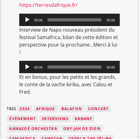
https://terresdafrique.fr/
Lecteur
00:00
00:00
audio
Interview de Napo nouveau président du
festival Samafrica, bilan de cette édition et
perspective pour la prochaine…Merci à lui
!
Lecteur
00:00
00:00
audio
Et en bonus, pour les petits et les grands,
le conte de la vache kirika, avec Calou et
Fred.
TAGS
2024
AFRIQUE
BALAFON
CONCERT
ÉVÈNEMENT
INTERVIEWS
KABANY
KANAZOÉ ORCHESTRA
ORY JAH DE ZION
SAM'AFRICA
SAMATAN
SEYNI & THE YÉLIBA