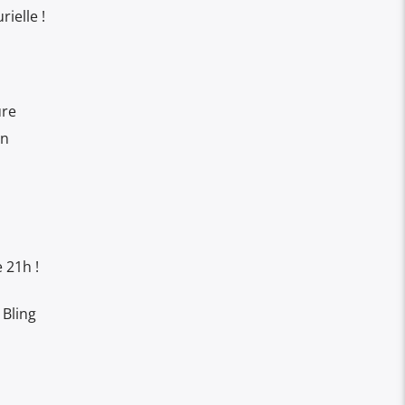
rielle !
ure
on
 21h !
 Bling