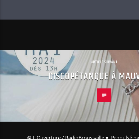
ARTICLE SUIVANT
DISCOPÉTANQUE À MAUV
🄯 L'Ouverture / RadioBroussaille ♥️ Propulsé pa