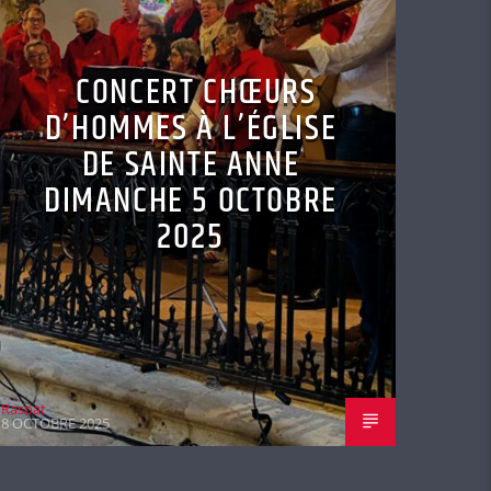
CONCERT CHŒURS
D’HOMMES À L’ÉGLISE
DE SAINTE ANNE
DIMANCHE 5 OCTOBRE
2025
Raspat
8 OCTOBRE 2025