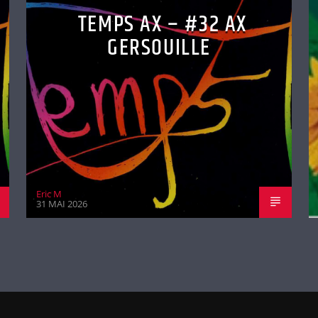
TEMPS AX – #32 AX
GERSOUILLE
Eric M
31 MAI 2026