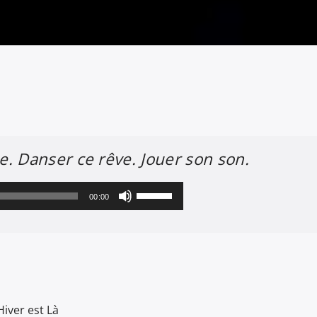
. Danser ce rêve. Jouer son son.
Utilisez
00:00
les
flèches
haut/bas
pour
augmenter
ver est Là