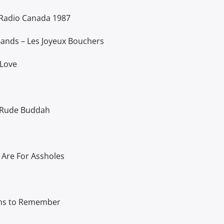
ou
diminuer
 Radio Canada 1987
le
ands – Les Joyeux Bouchers
volume.
 Love
 Rude Buddah
 Are For Assholes
ams to Remember