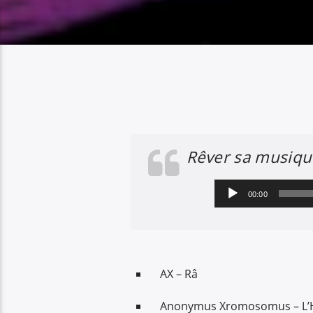
Rêver sa musique
Lecteur
00:00
audio
AX – Râ
Anonymus Xromosomus – L’Hi