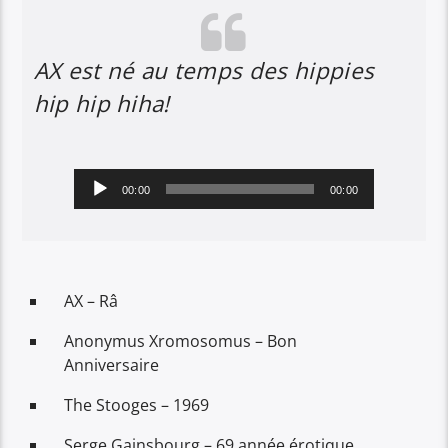
AX est né au temps des hippies
hip hip hiha!
Lecteur
00:00
00:00
audio
AX – Râ
Anonymus Xromosomus – Bon
Anniversaire
The Stooges – 1969
Serge Gainsbourg – 69 année érotique