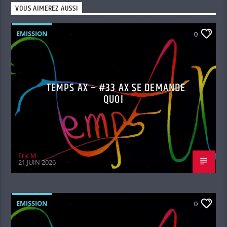
VOUS AIMEREZ AUSSI
EMISSION
0
TEMPS AX – #33 AX SE DEMANDE
QUOI
Eric M
21 JUIN 2026
EMISSION
0