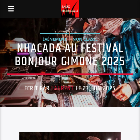
ÉVÈNEMENT
NON CLASSÉ
NHACADA AU FESTIVAL
BONJOUR GIMONE 2025
ÉCRIT PAR
LAURENT
LE 23 JUIN 2025