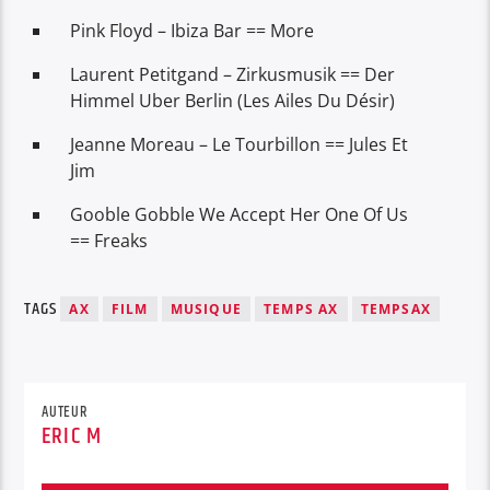
Pink Floyd – Ibiza Bar == More
Laurent Petitgand – Zirkusmusik == Der
Himmel Uber Berlin (Les Ailes Du Désir)
Jeanne Moreau – Le Tourbillon == Jules Et
Jim
Gooble Gobble We Accept Her One Of Us
== Freaks
TAGS
AX
FILM
MUSIQUE
TEMPS AX
TEMPSAX
AUTEUR
ERIC M