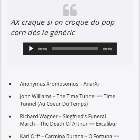
AX craque si on croque du pop
corn dés le généric
Lecteur
00:00
00:00
audio
Anonymus Xromosomus – AnarXi
John Williams – The Time Tunnel == Time
Tunnel (Au Coeur Du Temps)
Richard Wagner – Siegfried’s Funeral
March – The Death Of Arthur == Excalibur
Karl Orff – Carmina Burana – O Fortuna ==