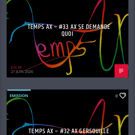
TEMPS AX – #33 AX SE DEMANDE
QUOI
Eric M
21 JUIN 2026
EMISSION
0
TEMPS AX – #32 AX GERSOUILLE