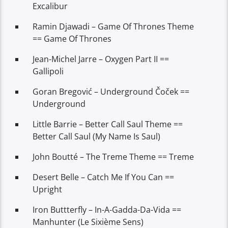
Excalibur
Ramin Djawadi – Game Of Thrones Theme
== Game Of Thrones
Jean-Michel Jarre – Oxygen Part II ==
Gallipoli
Goran Bregović – Underground Čoček ==
Underground
Little Barrie – Better Call Saul Theme ==
Better Call Saul (My Name Is Saul)
John Boutté – The Treme Theme == Treme
Desert Belle – Catch Me If You Can ==
Upright
Iron Buttterfly – In-A-Gadda-Da-Vida ==
Manhunter (Le Sixième Sens)