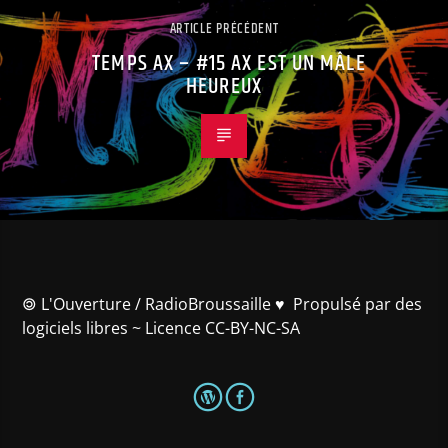
ARTICLE PRÉCÉDENT
TEMPS AX – #15 AX EST UN MÂLE
HEUREUX
🄯 L'Ouverture / RadioBroussaille ♥️ Propulsé par des
logiciels libres ~ Licence CC-BY-NC-SA