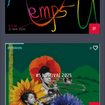
Eric M
31 MAI 2026
EMISSION
0
#5 NESTIVAL 2025
Mélany