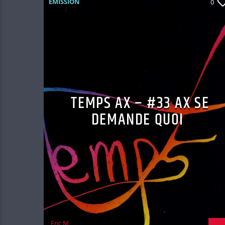
EMISSION
0
TEMPS AX – #33 AX SE
DEMANDE QUOI
Eric M