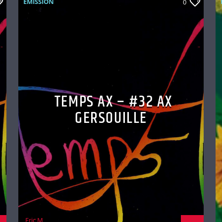
EMISSION
0
TEMPS AX – #32 AX
GERSOUILLE
Eric M