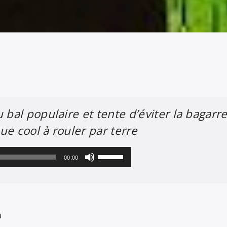
 bal populaire et tente d’éviter la bagarr
ue cool à rouler par terre
Utilisez
00:00
les
flèches
haut/bas
â
pour