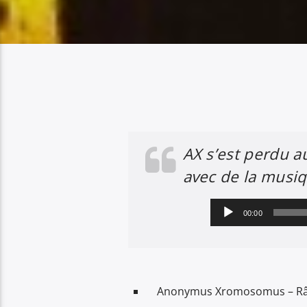
AX s’est perdu au
avec de la musiq
Lecteur
00:00
audio
Anonymus Xromosomus – R