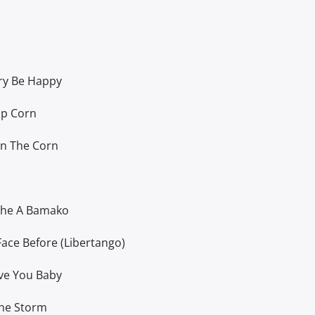
augmenter
ou
diminuer
le
ry Be Happy
volume.
op Corn
In The Corn
che A Bamako
Face Before (Libertango)
ve You Baby
The Storm