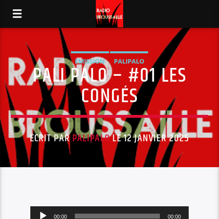
EMISSION
PALIPALO
PALI PALO – #01 LES
CONGÉS
ÉCRIT PAR
PALIPALO
LE 12 JANVIER 2025
Lecteur
00:00
00:00