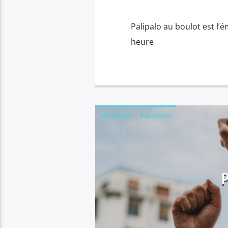
Palipalo au boulot est l’é
heure
EMISSION
PALIPALO