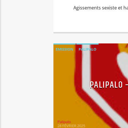
Agissements sexiste et h
EMISSION
PALIPALO
PALIPALO 
Palipalo
28 FÉVRIER 2025