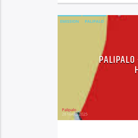
EMISSION
PALIPALO
PALIPALO 
Palipalo
28 MARS 2025