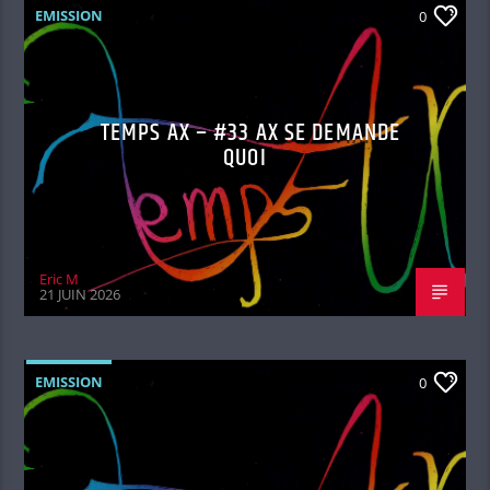
EMISSION
0
TEMPS AX – #33 AX SE DEMANDE
QUOI
Eric M
21 JUIN 2026
EMISSION
0