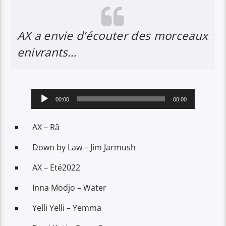
AX a envie d’écouter des morceaux
enivrants…
Lecteur
00:00
00:00
audio
AX – Râ
Down by Law – Jim Jarmush
AX – Eté2022
Inna Modjo – Water
Yelli Yelli – Yemma