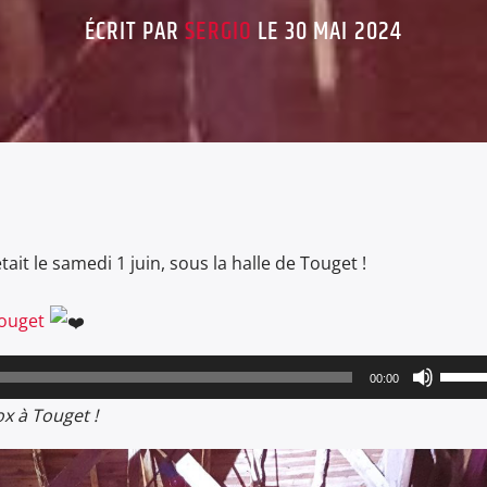
ÉCRIT PAR
SERGIO
LE 30 MAI 2024
était le samedi 1 juin, sous la halle de Touget !
Touget
Utilis
00:00
les
x à Touget !
flèche
haut/