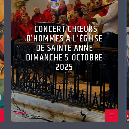
CONCERT CHŒURS
D’HOMMES À L’ÉGLISE
DE SAINTE ANNE
DIMANCHE 5 OCTOBRE
2025
Raspat
8 OCTOBRE 2025