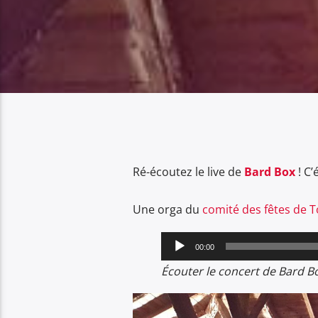
Ré-écoutez le live de
Bard Box
! C’
Une orga du
comité des fêtes de 
Lecteur
00:00
audio
Écouter le concert de Bard Bo