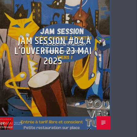
JAM SESSION #04 À
L’OUVERTURE 23 MAI
2025
Sergio
27 MAI 2025