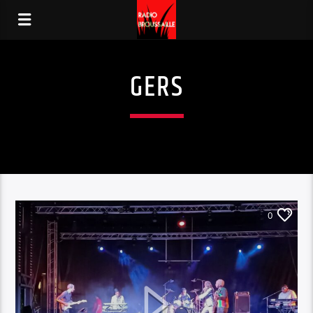
GERS
0